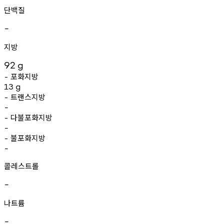
단백질
-
지방
92
g
포화지방
-
13
g
트랜스지방
-
-
다불포화지방
-
-
불포화지방
-
-
콜레스트롤
-
나트륨
-