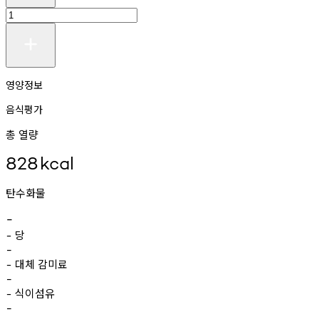
영양정보
음식평가
총 열량
828
kcal
탄수화물
-
당
-
-
대체
감미료
-
-
식이섬유
-
-