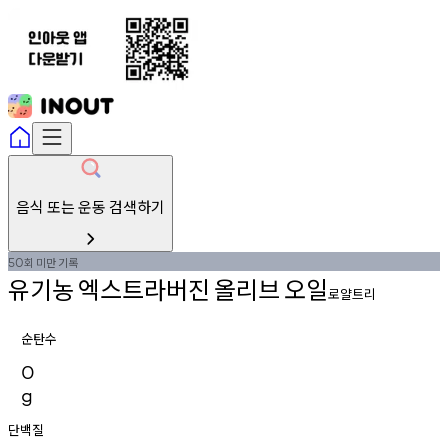
음식 또는 운동 검색하기
회
미만
기록
50
유기농
엑스트라버진
올리브
오일
로얄트리
순탄수
0
g
단백질