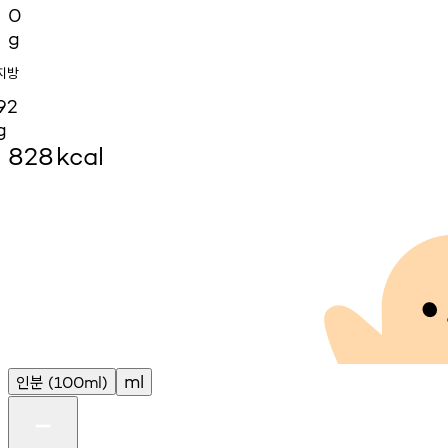
0
g
지방
92
g
828
kcal
인분
ml
(100ml)