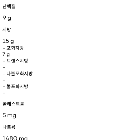
단백질
9
g
지방
15
g
포화지방
-
7
g
트랜스지방
-
-
다불포화지방
-
-
불포화지방
-
-
콜레스트롤
5
mg
나트륨
1480
mg