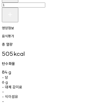
영양정보
음식평가
총 열량
505
kcal
탄수화물
84
g
당
-
6
g
대체
감미료
-
-
식이섬유
-
-