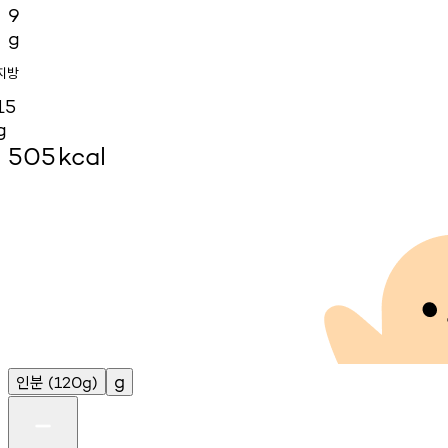
9
g
지방
15
g
505
kcal
인분
g
(120g)