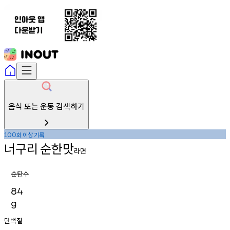
음식 또는 운동 검색하기
회
이상
기록
100
너구리
순한맛
라면
순탄수
84
g
단백질