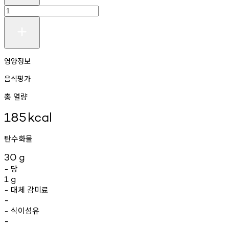
영양정보
음식평가
총 열량
185
kcal
탄수화물
30
g
당
-
1
g
대체
감미료
-
-
식이섬유
-
-