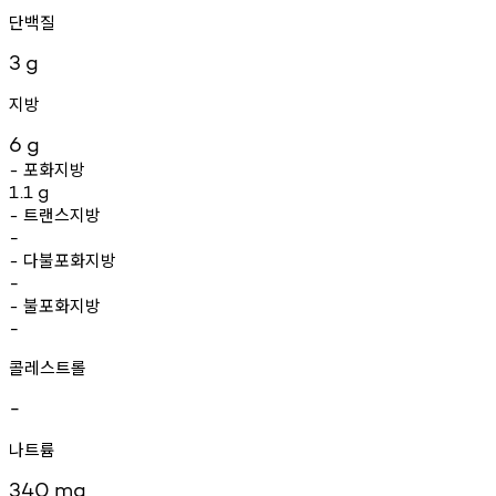
단백질
3
g
지방
6
g
포화지방
-
1.1
g
트랜스지방
-
-
다불포화지방
-
-
불포화지방
-
-
콜레스트롤
-
나트륨
340
mg