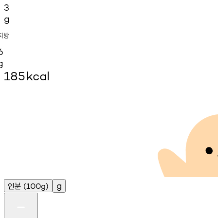
3
g
지방
6
g
185
kcal
인분
g
(100g)