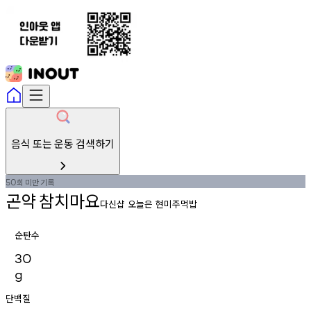
음식 또는 운동 검색하기
회
미만
기록
50
곤약
참치마요
다신샵 오늘은 현미주먹밥
순탄수
30
g
단백질