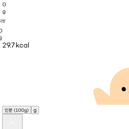
0
g
지방
0
g
29.7
kcal
인분
g
(100g)