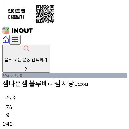
음식 또는 운동 검색하기
회
미만
기록
50
잼다운잼
블루베리잼
저당
복음자리
순탄수
7.4
g
단백질