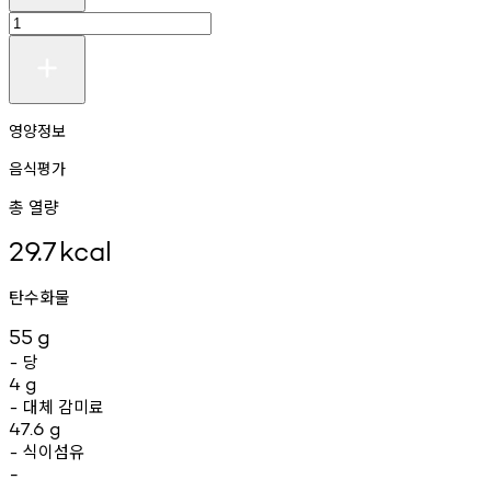
영양정보
음식평가
총 열량
29.7
kcal
탄수화물
55
g
당
-
4
g
대체
감미료
-
47.6
g
식이섬유
-
-