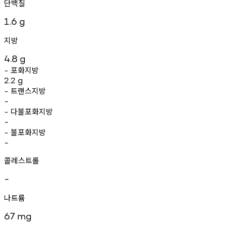
단백질
1.6
g
지방
4.8
g
포화지방
-
2.2
g
트랜스지방
-
-
다불포화지방
-
-
불포화지방
-
-
콜레스트롤
-
나트륨
67
mg