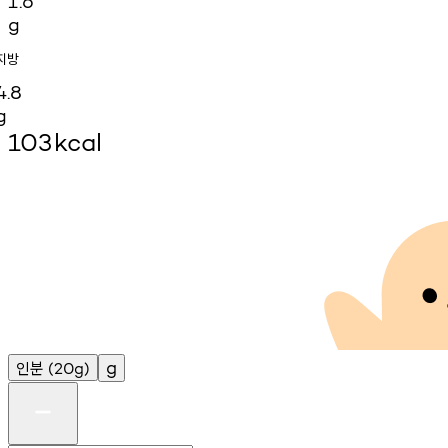
1.6
g
지방
4.8
g
103
kcal
인분
g
(20g)