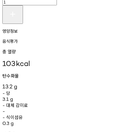
영양정보
음식평가
총 열량
103
kcal
탄수화물
13.2
g
당
-
3.1
g
대체
감미료
-
-
식이섬유
-
0.3
g