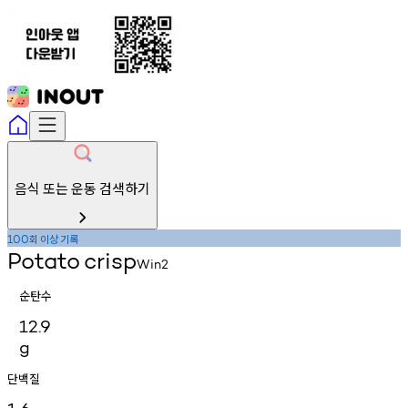
음식 또는 운동 검색하기
회
이상
기록
100
Potato
crisp
Win2
순탄수
12.9
g
단백질