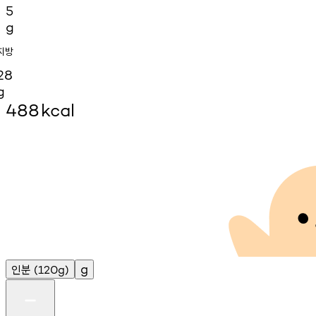
5
g
지방
28
g
488
kcal
인분
g
(120g)