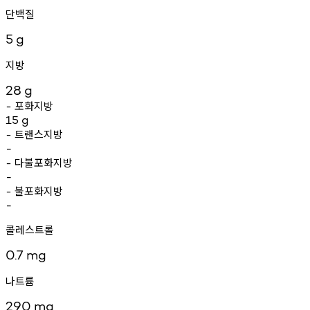
단백질
5
g
지방
28
g
포화지방
-
15
g
트랜스지방
-
-
다불포화지방
-
-
불포화지방
-
-
콜레스트롤
0.7
mg
나트륨
290
mg