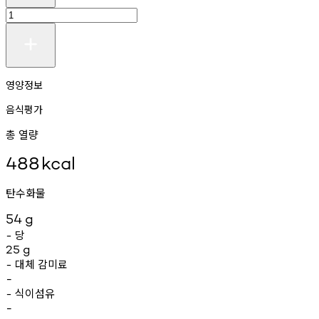
영양정보
음식평가
총 열량
488
kcal
탄수화물
54
g
당
-
25
g
대체
감미료
-
-
식이섬유
-
-