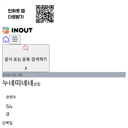
음식 또는 운동 검색하기
회
미만
기록
50
누네띠네네
삼립
순탄수
54
g
단백질