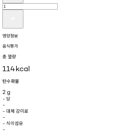
영양정보
음식평가
총 열량
114
kcal
탄수화물
2
g
당
-
-
대체
감미료
-
-
식이섬유
-
-