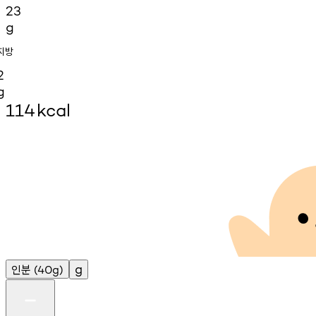
23
g
지방
2
g
114
kcal
인분
g
(40g)