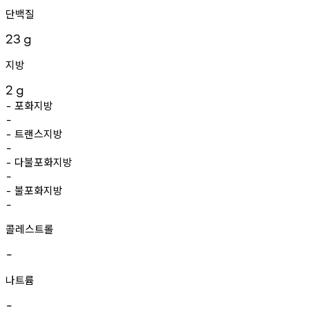
단백질
23
g
지방
2
g
포화지방
-
-
트랜스지방
-
-
다불포화지방
-
-
불포화지방
-
-
콜레스트롤
-
나트륨
-