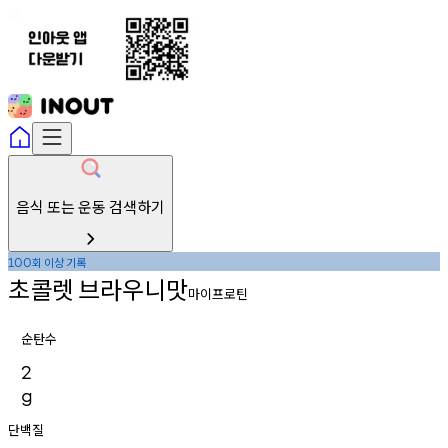
음식 또는 운동 검색하기
회
이상
기록
100
초콜렛
브라우니맛
마이프로틴
순탄수
2
g
단백질