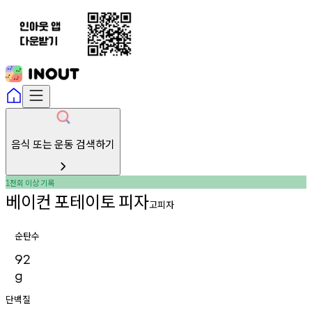
음식 또는 운동 검색하기
천회
이상
기록
1
베이컨
포테이토
피자
고피자
순탄수
92
g
단백질