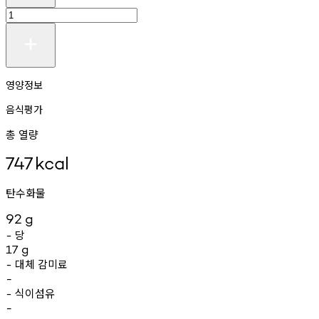
영양정보
음식평가
총 열량
747
kcal
탄수화물
92
g
당
-
17
g
대체
감미료
-
-
식이섬유
-
-