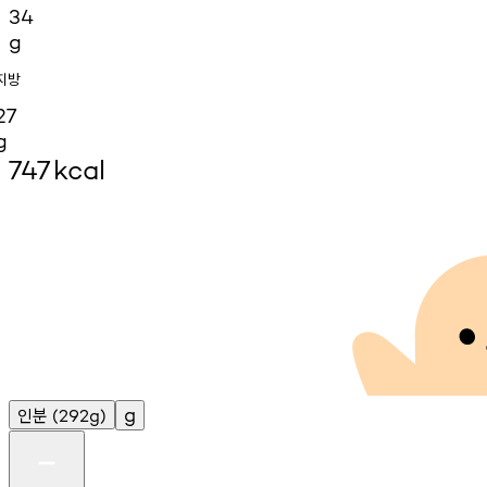
34
g
지방
27
g
747
kcal
인분
g
(292g)