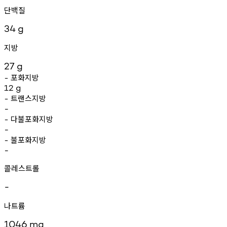
단백질
34
g
지방
27
g
포화지방
-
12
g
트랜스지방
-
-
다불포화지방
-
-
불포화지방
-
-
콜레스트롤
-
나트륨
1046
mg