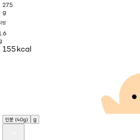
27.5
g
지방
1.6
g
155
kcal
인분
g
(40g)