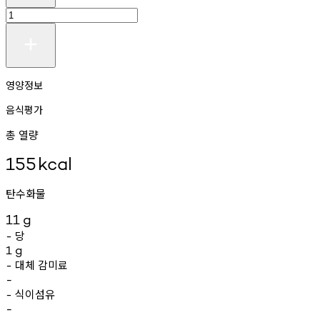
영양정보
음식평가
총 열량
155
kcal
탄수화물
11
g
당
-
1
g
대체
감미료
-
-
식이섬유
-
-