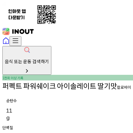
음식 또는 운동 검색하기
천회
이상
기록
1
퍼펙트
파워쉐이크
아이솔레이트
딸기맛
칼로바이
순탄수
11
g
단백질