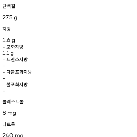
단백질
27.5
g
지방
1.6
g
포화지방
-
1.1
g
트랜스지방
-
-
다불포화지방
-
-
불포화지방
-
-
콜레스트롤
8
mg
나트륨
240
mg