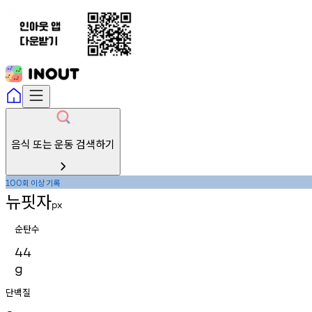
음식 또는 운동 검색하기
회
이상
기록
100
뉴핏자
px
순탄수
44
g
단백질