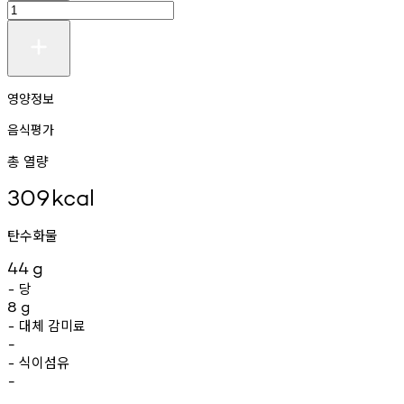
영양정보
음식평가
총 열량
309
kcal
탄수화물
44
g
당
-
8
g
대체
감미료
-
-
식이섬유
-
-