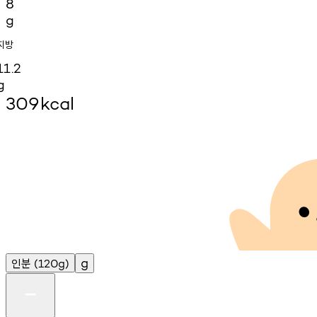
8
g
지방
11.2
g
309
kcal
인분
g
(120g)