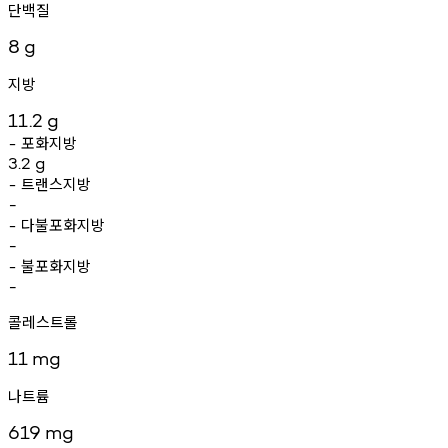
단백질
8
g
지방
11.2
g
포화지방
-
3.2
g
트랜스지방
-
-
다불포화지방
-
-
불포화지방
-
-
콜레스트롤
11
mg
나트륨
619
mg