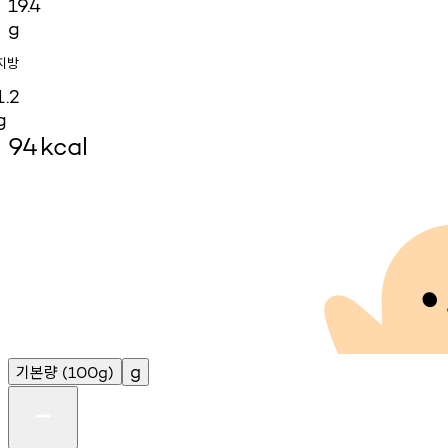
19.4
g
지방
1.2
g
94
kcal
기본량
g
(100g)