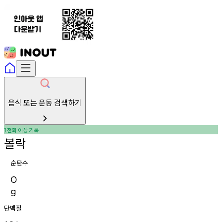
음식 또는 운동 검색하기
천회
이상
기록
1
볼락
순탄수
0
g
단백질