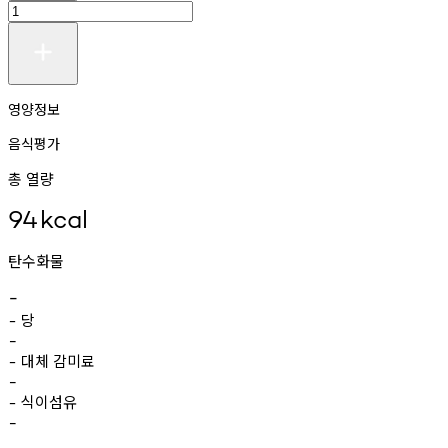
영양정보
음식평가
총 열량
94
kcal
탄수화물
-
당
-
-
대체
감미료
-
-
식이섬유
-
-