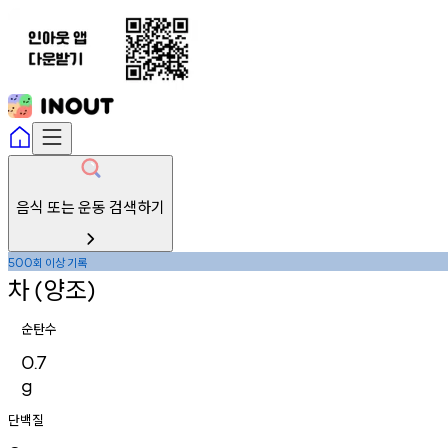
음식 또는 운동 검색하기
회
이상
기록
500
차
양조
(
)
순탄수
0.7
g
단백질