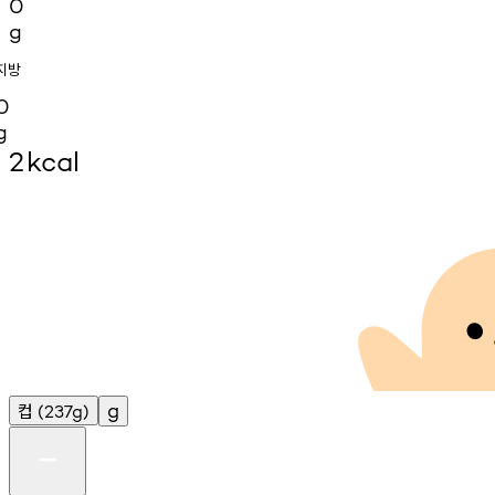
0
g
지방
0
g
2
kcal
컵
g
(237g)