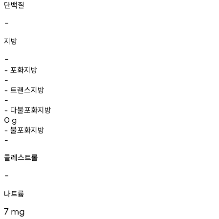
단백질
-
지방
-
포화지방
-
-
트랜스지방
-
-
다불포화지방
-
0
g
불포화지방
-
-
콜레스트롤
-
나트륨
7
mg