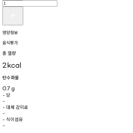
영양정보
음식평가
총 열량
2
kcal
탄수화물
0.7
g
당
-
-
대체
감미료
-
-
식이섬유
-
-