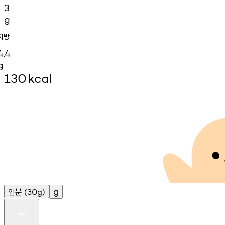
3
g
지방
4.4
g
130
kcal
인분
g
(30g)