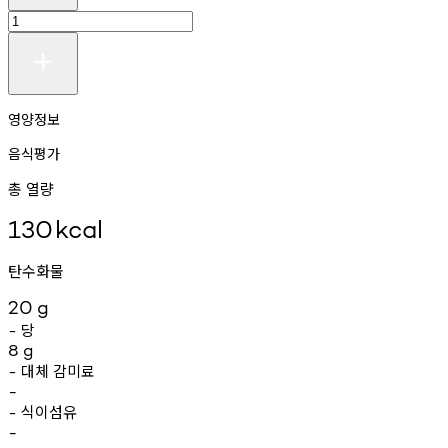
영양정보
음식평가
총 열량
130
kcal
탄수화물
20
g
당
-
8
g
대체
감미료
-
-
식이섬유
-
-