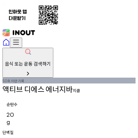
음식 또는 운동 검색하기
회
미만
기록
50
액티브
디에스
에너지바
지쿱
순탄수
20
g
단백질