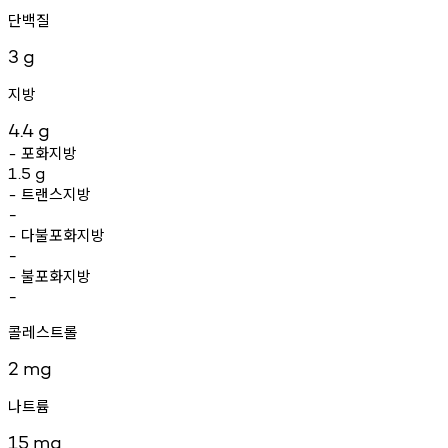
단백질
3
g
지방
4.4
g
포화지방
-
1.5
g
트랜스지방
-
-
다불포화지방
-
-
불포화지방
-
-
콜레스트롤
2
mg
나트륨
15
mg