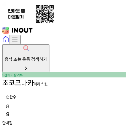
음식 또는 운동 검색하기
천회
이상
기록
5
초코모나카
라라스윗
순탄수
8
g
단백질