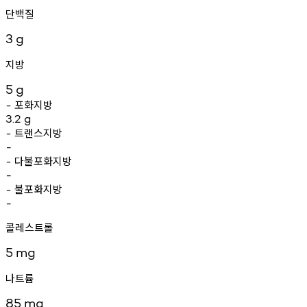
단백질
3
g
지방
5
g
포화지방
-
3.2
g
트랜스지방
-
-
다불포화지방
-
-
불포화지방
-
-
콜레스트롤
5
mg
나트륨
85
mg