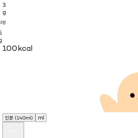
3
g
지방
5
g
100
kcal
인분
ml
(140ml)