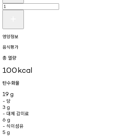
영양정보
음식평가
총 열량
100
kcal
탄수화물
19
g
당
-
3
g
대체
감미료
-
6
g
식이섬유
-
5
g