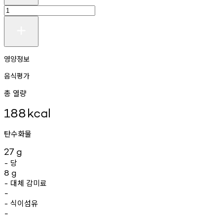
영양정보
음식평가
총 열량
188
kcal
탄수화물
27
g
당
-
8
g
대체
감미료
-
-
식이섬유
-
-