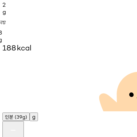
2
g
지방
8
g
188
kcal
인분
g
(39g)