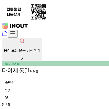
음식 또는 운동 검색하기
천회
이상
기록
1
다이제
통밀
닥터유
순탄수
27
g
단백질