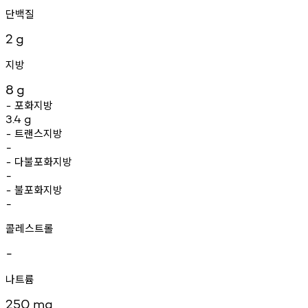
단백질
2
g
지방
8
g
포화지방
-
3.4
g
트랜스지방
-
-
다불포화지방
-
-
불포화지방
-
-
콜레스트롤
-
나트륨
250
mg