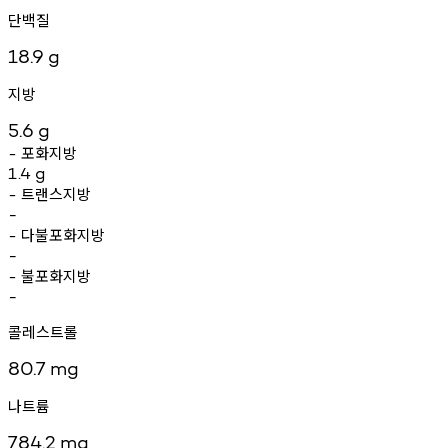
단백질
18.9
g
지방
5.6
g
포화지방
-
1.4
g
트랜스지방
-
-
다불포화지방
-
-
불포화지방
-
-
콜레스트롤
80.7
mg
나트륨
784.2
mg