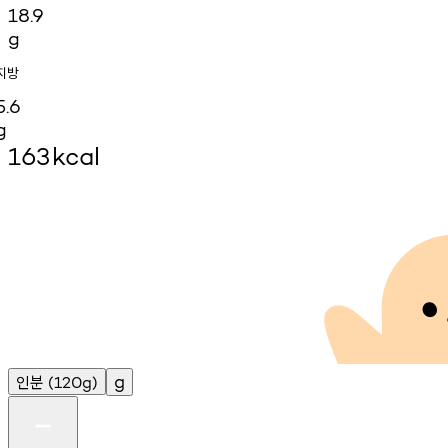
18.9
g
지방
5.6
g
163
kcal
인분
g
(120g)