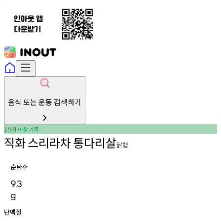
음식 또는 운동 검색하기
천회
이상
기록
1
직화
스리라차
통다리살
닭형
순탄수
9.3
g
단백질