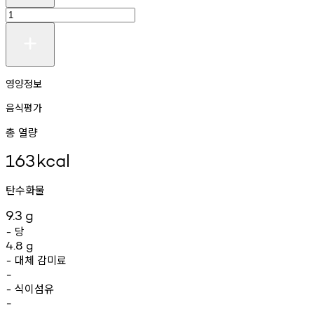
영양정보
음식평가
총 열량
163
kcal
탄수화물
9.3
g
당
-
4.8
g
대체
감미료
-
-
식이섬유
-
-