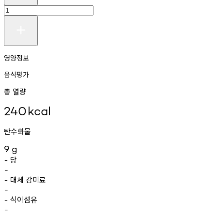
영양정보
음식평가
총 열량
240
kcal
탄수화물
9
g
당
-
-
대체
감미료
-
-
식이섬유
-
-