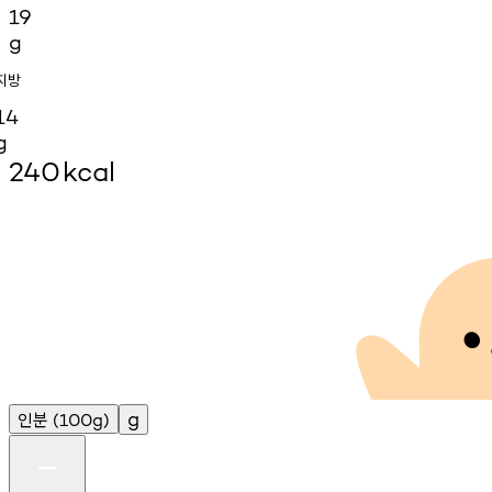
19
g
지방
14
g
240
kcal
인분
g
(100g)