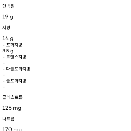
단백질
19
g
지방
14
g
포화지방
-
3.5
g
트랜스지방
-
-
다불포화지방
-
-
불포화지방
-
-
콜레스트롤
125
mg
나트륨
170
mg