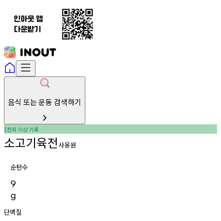
음식 또는 운동 검색하기
천회
이상
기록
1
소고기육전
사옹원
순탄수
9
g
단백질