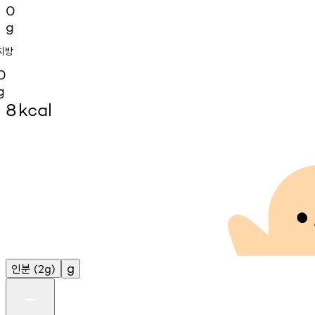
0
g
지방
0
g
8
kcal
인분
g
(2g)