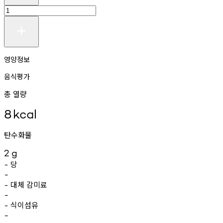
영양정보
음식평가
총 열량
8
kcal
탄수화물
2
g
당
-
-
대체
감미료
-
-
식이섬유
-
-