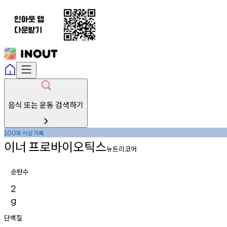
음식 또는 운동 검색하기
회
이상
기록
100
이너
프로바이오틱스
뉴트리코어
순탄수
2
g
단백질