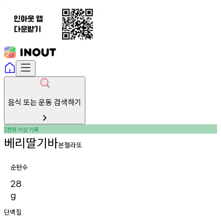
음식 또는 운동 검색하기
천회
이상
기록
1
베리딸기바
본젤라또
순탄수
28
g
단백질