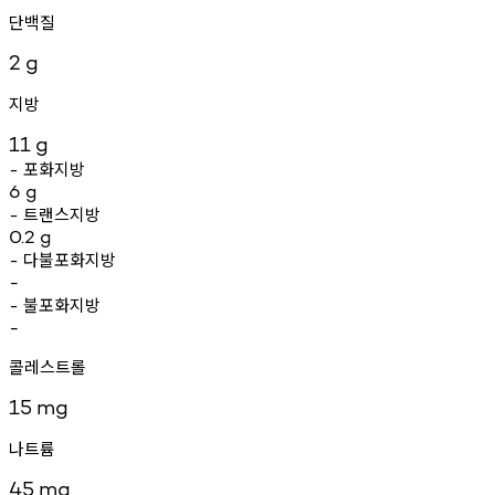
단백질
2
g
지방
11
g
포화지방
-
6
g
트랜스지방
-
0.2
g
다불포화지방
-
-
불포화지방
-
-
콜레스트롤
15
mg
나트륨
45
mg