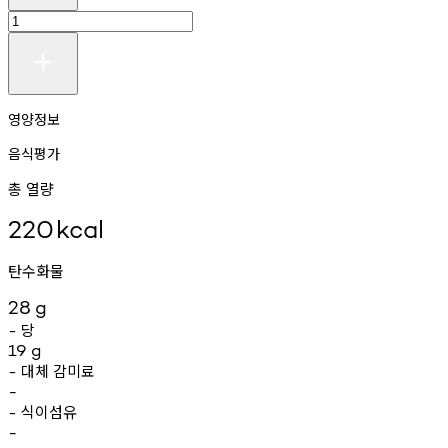
영양정보
음식평가
총 열량
220
kcal
탄수화물
28
g
당
-
19
g
대체
감미료
-
-
식이섬유
-
-