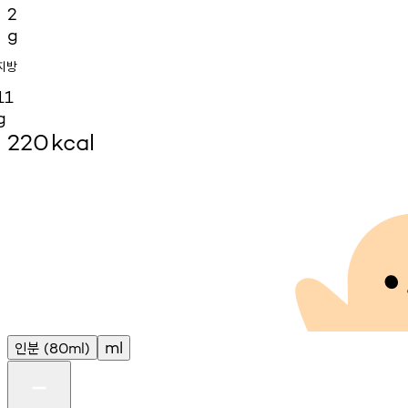
2
g
지방
11
g
220
kcal
인분
ml
(80ml)