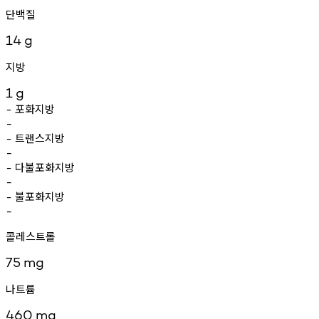
단백질
14
g
지방
1
g
포화지방
-
-
트랜스지방
-
-
다불포화지방
-
-
불포화지방
-
-
콜레스트롤
75
mg
나트륨
460
mg