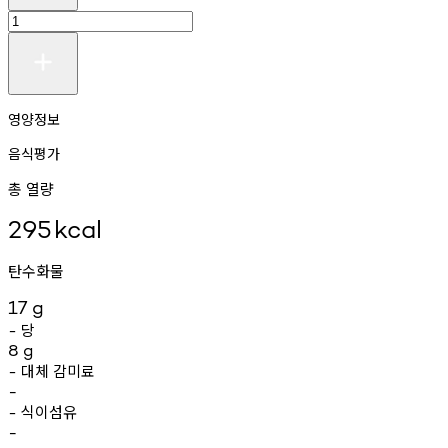
영양정보
음식평가
총 열량
295
kcal
탄수화물
17
g
당
-
8
g
대체
감미료
-
-
식이섬유
-
-