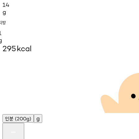
14
g
지방
1
g
295
kcal
인분
g
(200g)