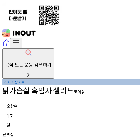
음식 또는 운동 검색하기
회
이상
기록
50
닭가슴살
흑임자
샐러드
코어닭
순탄수
17
g
단백질