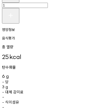
영양정보
음식평가
총 열량
25
kcal
탄수화물
6
g
당
-
3
g
대체
감미료
-
-
식이섬유
-
-