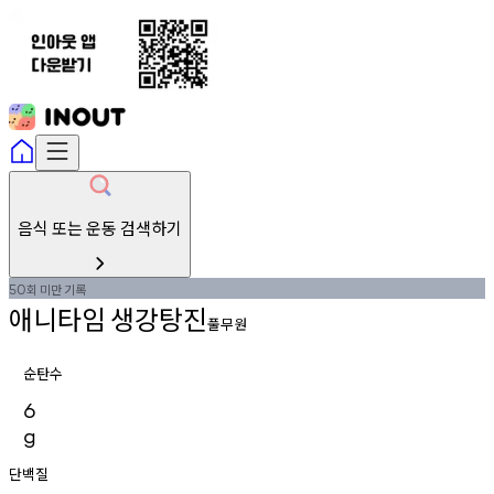
음식 또는 운동 검색하기
회
미만
기록
50
애니타임
생강탕진
풀무원
순탄수
6
g
단백질