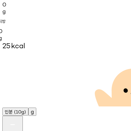
0
g
지방
0
g
25
kcal
인분
g
(10g)