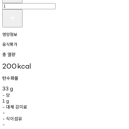
영양정보
음식평가
총 열량
200
kcal
탄수화물
33
g
당
-
1
g
대체
감미료
-
-
식이섬유
-
-