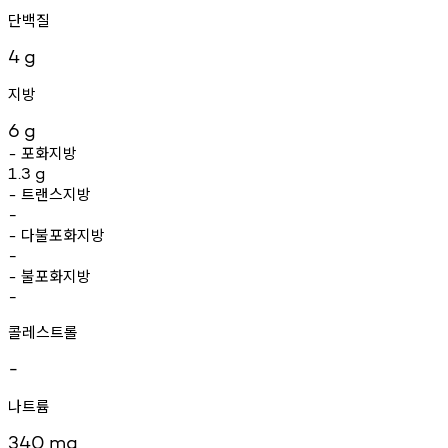
단백질
4
g
지방
6
g
포화지방
-
1.3
g
트랜스지방
-
-
다불포화지방
-
-
불포화지방
-
-
콜레스트롤
-
나트륨
340
mg