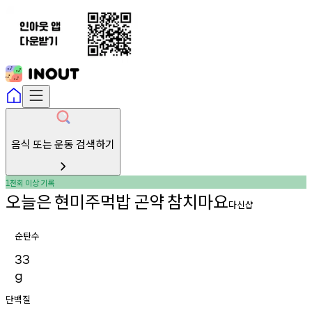
음식 또는 운동 검색하기
천회
이상
기록
1
오늘은
현미주먹밥
곤약
참치마요
다신샵
순탄수
33
g
단백질