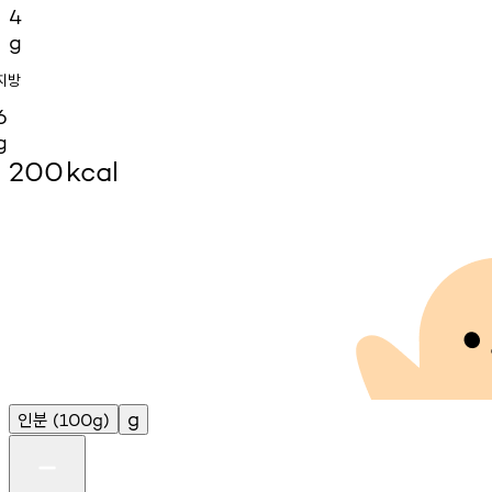
4
g
지방
6
g
200
kcal
인분
g
(100g)