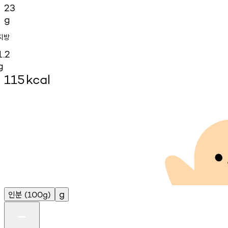
23
g
지방
1.2
g
115
kcal
인분
g
(100g)