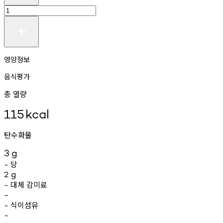
영양정보
음식평가
총 열량
115
kcal
탄수화물
3
g
당
-
2
g
대체
감미료
-
-
식이섬유
-
-