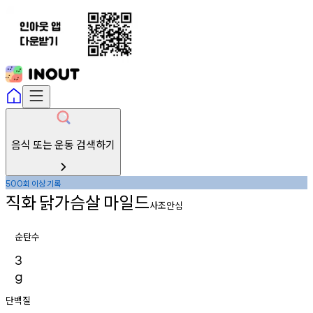
음식 또는 운동 검색하기
회
이상
기록
500
직화
닭가슴살
마일드
사조안심
순탄수
3
g
단백질