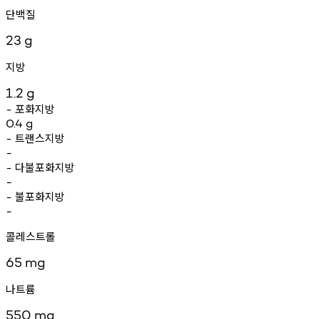
단백질
23
g
지방
1.2
g
포화지방
-
0.4
g
트랜스지방
-
-
다불포화지방
-
-
불포화지방
-
-
콜레스트롤
65
mg
나트륨
550
mg