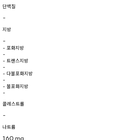
단백질
-
지방
-
포화지방
-
-
트랜스지방
-
-
다불포화지방
-
-
불포화지방
-
-
콜레스트롤
-
나트륨
160
mg