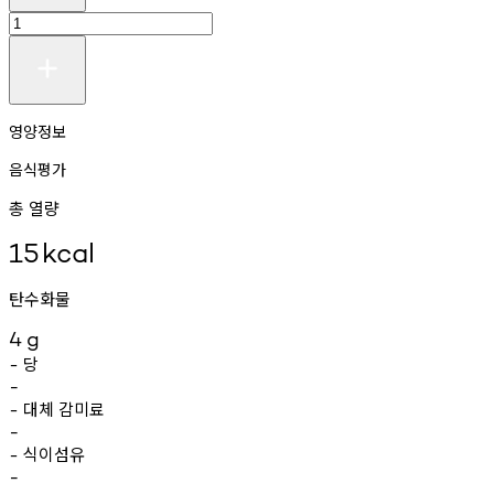
영양정보
음식평가
총 열량
15
kcal
탄수화물
4
g
당
-
-
대체
감미료
-
-
식이섬유
-
-