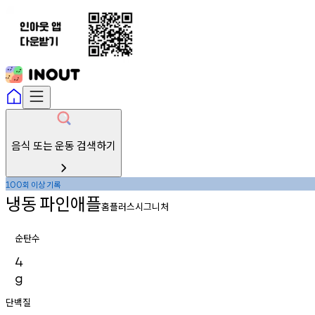
음식 또는 운동 검색하기
회
이상
기록
100
냉동
파인애플
홈플러스시그니처
순탄수
4
g
단백질