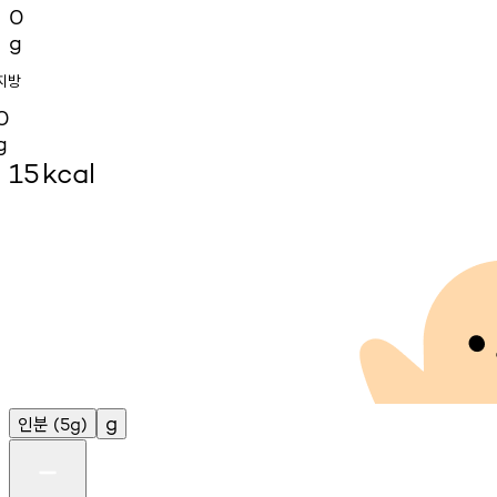
0
g
지방
0
g
15
kcal
인분
g
(5g)