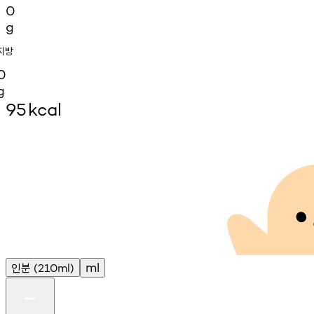
0
g
지방
0
g
95
kcal
인분
ml
(210ml)