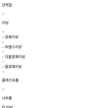
단백질
-
지방
-
포화지방
-
-
트랜스지방
-
-
다불포화지방
-
-
불포화지방
-
-
콜레스트롤
-
나트륨
6
mg