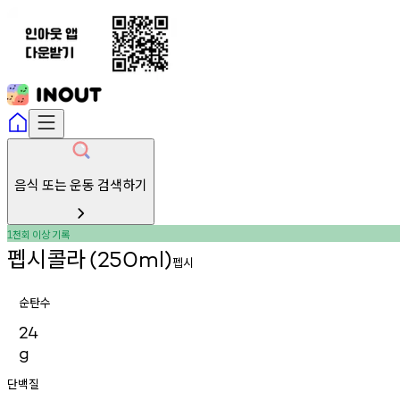
음식 또는 운동 검색하기
천회
이상
기록
1
펩시콜라
(250ml)
펩시
순탄수
24
g
단백질