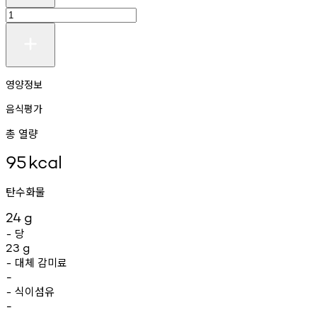
영양정보
음식평가
총 열량
95
kcal
탄수화물
24
g
당
-
23
g
대체
감미료
-
-
식이섬유
-
-