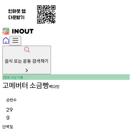
음식 또는 운동 검색하기
천회
이상
기록
1
고메버터
소금빵
빽다방
순탄수
29
g
단백질