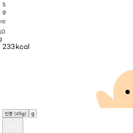
5
g
지방
10
g
233
kcal
인분
g
(65g)