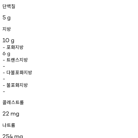
단백질
5
g
지방
10
g
포화지방
-
6
g
트랜스지방
-
-
다불포화지방
-
-
불포화지방
-
-
콜레스트롤
22
mg
나트륨
254
mg