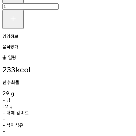
영양정보
음식평가
총 열량
233
kcal
탄수화물
29
g
당
-
12
g
대체
감미료
-
-
식이섬유
-
-