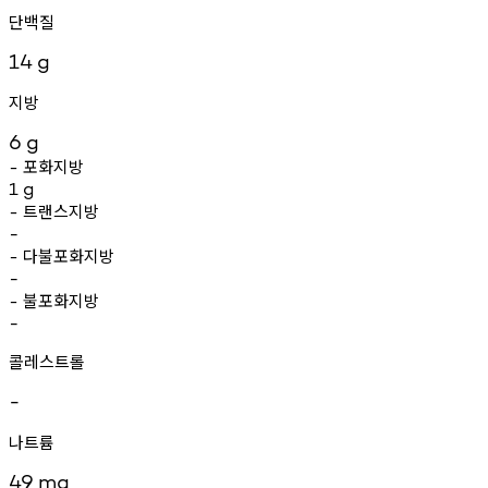
단백질
14
g
지방
6
g
포화지방
-
1
g
트랜스지방
-
-
다불포화지방
-
-
불포화지방
-
-
콜레스트롤
-
나트륨
49
mg