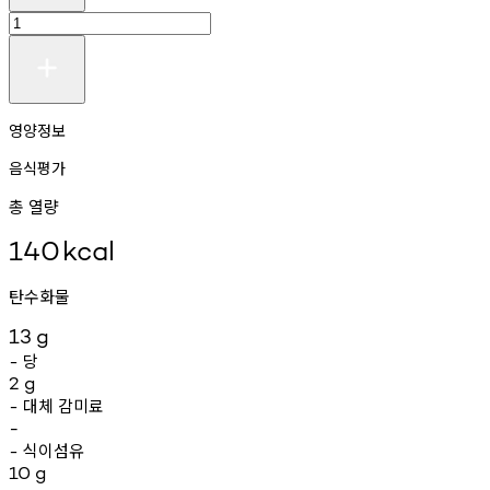
영양정보
음식평가
총 열량
140
kcal
탄수화물
13
g
당
-
2
g
대체
감미료
-
-
식이섬유
-
10
g