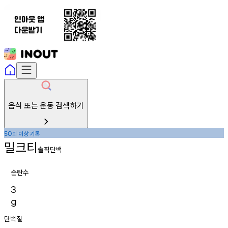
음식 또는 운동 검색하기
회
이상
기록
50
밀크티
솔직단백
순탄수
3
g
단백질