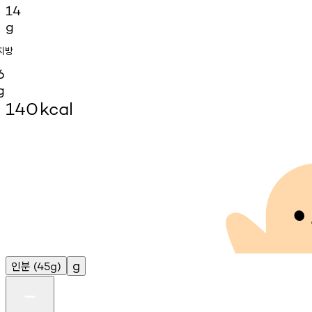
14
g
지방
6
g
140
kcal
인분
g
(45g)