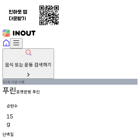
음식 또는 운동 검색하기
회
미만
기록
50
푸린
포켓몬빵 푸린
순탄수
15
g
단백질