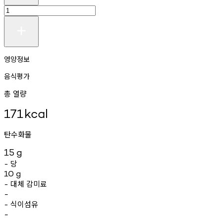
영양정보
음식평가
총 열량
171
kcal
탄수화물
15
g
당
-
10
g
대체
감미료
-
-
식이섬유
-
-