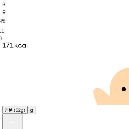
3
g
지방
11
g
171
kcal
인분
g
(52g)