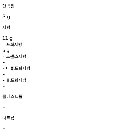
단백질
3
g
지방
11
g
포화지방
-
5
g
트랜스지방
-
-
다불포화지방
-
-
불포화지방
-
-
콜레스트롤
-
나트륨
-