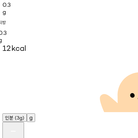
0.3
g
지방
0.3
g
12
kcal
인분
g
(3g)