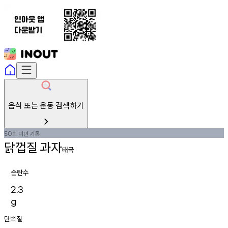
음식 또는 운동 검색하기
회
미만
기록
50
닭껍질
과자
태국
순탄수
2.3
g
단백질