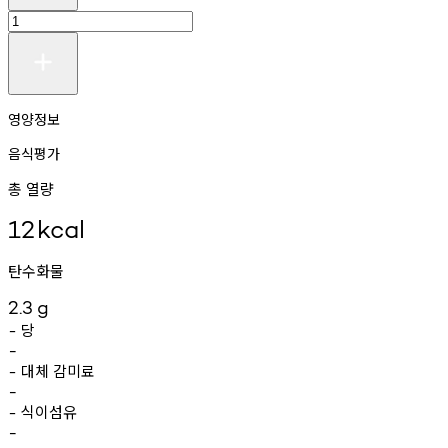
영양정보
음식평가
총 열량
12
kcal
탄수화물
2.3
g
당
-
-
대체
감미료
-
-
식이섬유
-
-