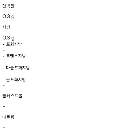
단백질
0.3
g
지방
0.3
g
포화지방
-
-
트랜스지방
-
-
다불포화지방
-
-
불포화지방
-
-
콜레스트롤
-
나트륨
-