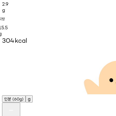
2.9
g
지방
15.5
g
304
kcal
인분
g
(60g)