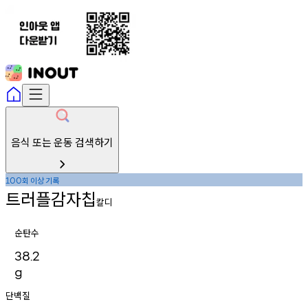
음식 또는 운동 검색하기
회
이상
기록
100
트러플감자칩
칼디
순탄수
38.2
g
단백질