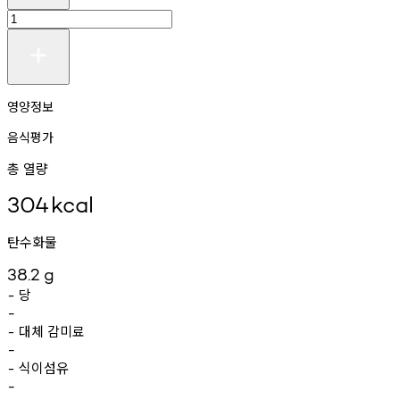
영양정보
음식평가
총 열량
304
kcal
탄수화물
38.2
g
당
-
-
대체
감미료
-
-
식이섬유
-
-