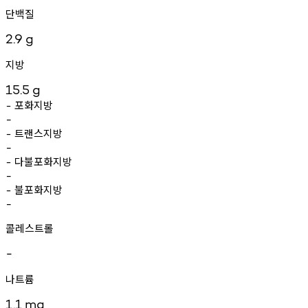
단백질
2.9
g
지방
15.5
g
포화지방
-
-
트랜스지방
-
-
다불포화지방
-
-
불포화지방
-
-
콜레스트롤
-
나트륨
1.1
mg