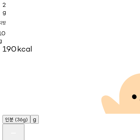
2
g
지방
10
g
190
kcal
인분
g
(36g)