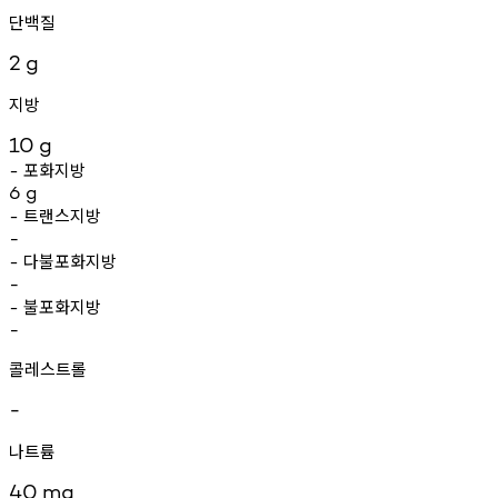
단백질
2
g
지방
10
g
포화지방
-
6
g
트랜스지방
-
-
다불포화지방
-
-
불포화지방
-
-
콜레스트롤
-
나트륨
40
mg