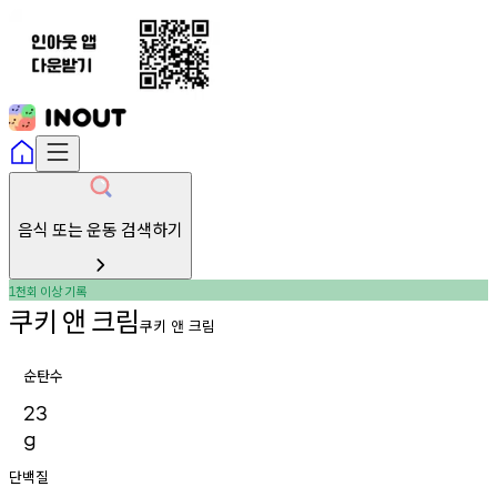
음식 또는 운동 검색하기
천회
이상
기록
1
쿠키
앤
크림
쿠키 앤 크림
순탄수
23
g
단백질