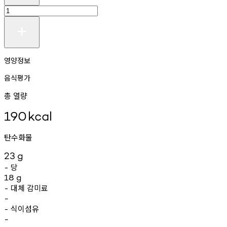
영양정보
음식평가
총 열량
190
kcal
탄수화물
23
g
당
-
18
g
대체
감미료
-
-
식이섬유
-
-