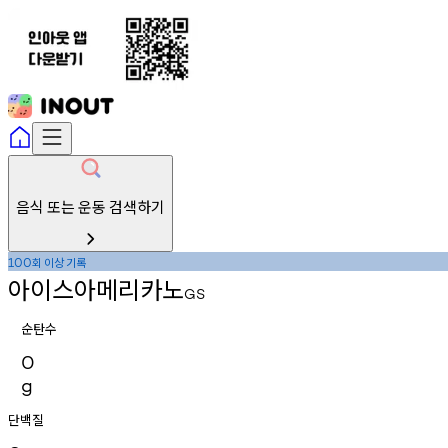
음식 또는 운동 검색하기
회
이상
기록
100
아이스아메리카노
GS
순탄수
0
g
단백질