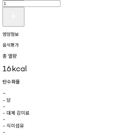
영양정보
음식평가
총 열량
16
kcal
탄수화물
-
당
-
-
대체
감미료
-
-
식이섬유
-
-