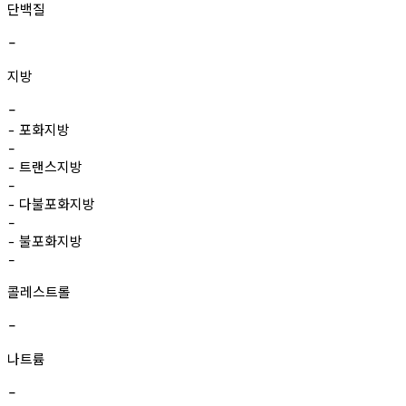
단백질
-
지방
-
포화지방
-
-
트랜스지방
-
-
다불포화지방
-
-
불포화지방
-
-
콜레스트롤
-
나트륨
-