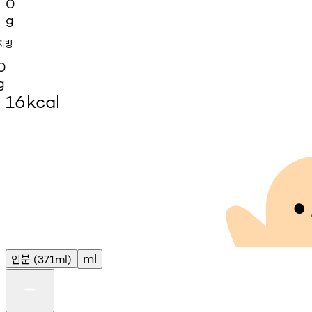
0
g
지방
0
g
16
kcal
인분
ml
(371ml)