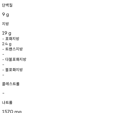
단백질
9
g
지방
19
g
포화지방
-
2.4
g
트랜스지방
-
-
다불포화지방
-
-
불포화지방
-
-
콜레스트롤
-
나트륨
1570
mg