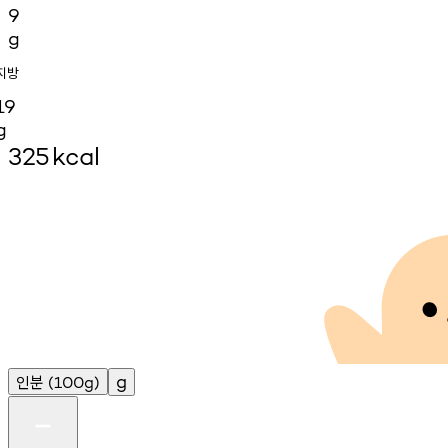
9
g
지방
19
g
325
kcal
인분
g
(100g)