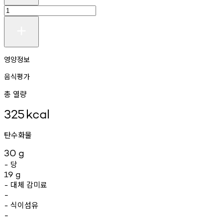
영양정보
음식평가
총 열량
325
kcal
탄수화물
30
g
당
-
19
g
대체
감미료
-
-
식이섬유
-
-