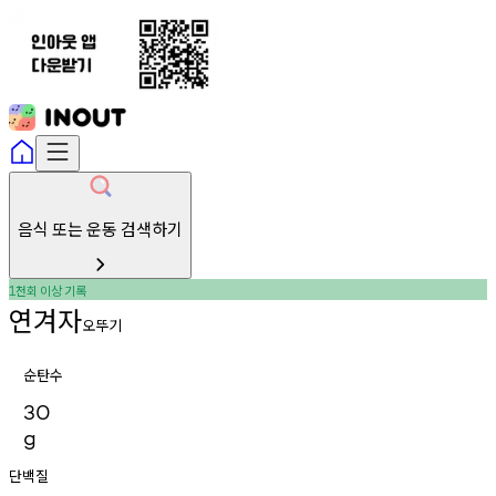
음식 또는 운동 검색하기
천회
이상
기록
1
연겨자
오뚜기
순탄수
30
g
단백질