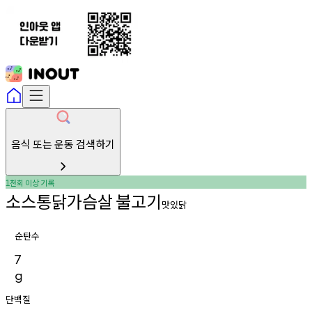
음식 또는 운동 검색하기
천회
이상
기록
1
소스통닭가슴살
불고기
맛있닭
순탄수
7
g
단백질