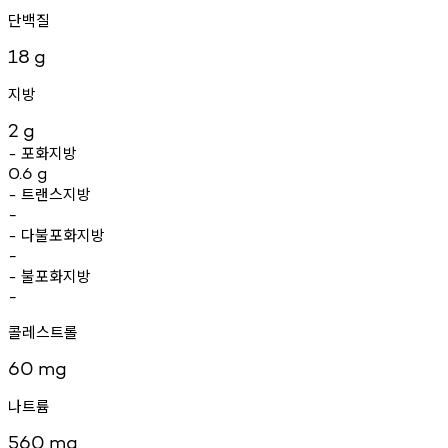
단백질
18
g
지방
2
g
포화지방
-
0.6
g
트랜스지방
-
-
다불포화지방
-
-
불포화지방
-
-
콜레스트롤
60
mg
나트륨
560
mg