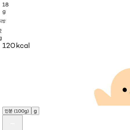
18
g
지방
2
g
120
kcal
인분
g
(100g)