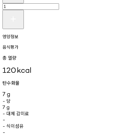
영양정보
음식평가
총 열량
120
kcal
탄수화물
7
g
당
-
7
g
대체
감미료
-
-
식이섬유
-
-