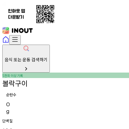
음식 또는 운동 검색하기
천회
이상
기록
5
볼락구이
순탄수
0
g
단백질