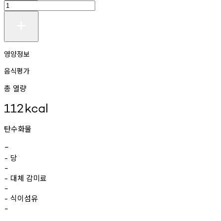
영양정보
음식평가
총 열량
112
kcal
탄수화물
-
당
-
-
대체
감미료
-
-
식이섬유
-
-