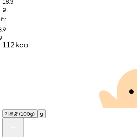
18.3
g
지방
3.9
g
112
kcal
기본량
g
(100g)