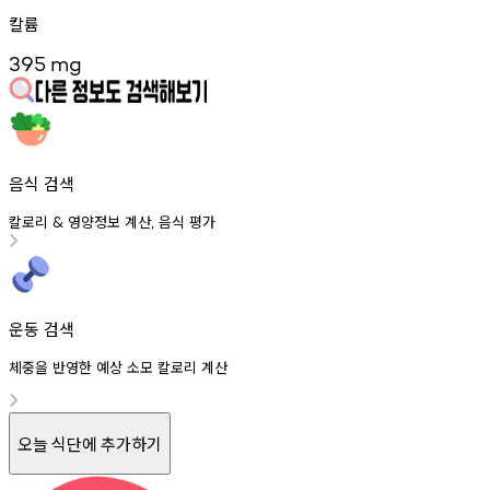
칼륨
395
mg
음식 검색
칼로리
영양정보
계산
음식
평가
&
,
운동 검색
체중을 반영한 예상 소모 칼로리 계산
오늘 식단에 추가하기