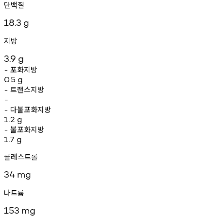
단백질
18.3
g
지방
3.9
g
포화지방
-
0.5
g
트랜스지방
-
-
다불포화지방
-
1.2
g
불포화지방
-
1.7
g
콜레스트롤
34
mg
나트륨
153
mg