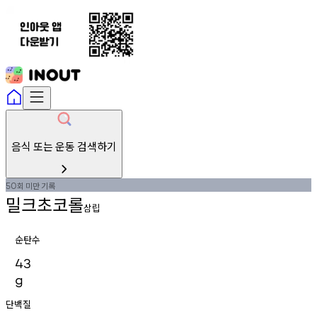
음식 또는 운동 검색하기
회
미만
기록
50
밀크초코롤
삼립
순탄수
43
g
단백질