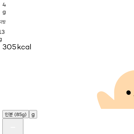
4
g
지방
13
g
305
kcal
인분
g
(85g)