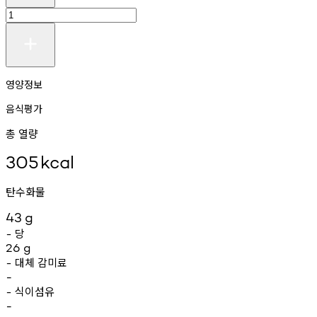
영양정보
음식평가
총 열량
305
kcal
탄수화물
43
g
당
-
26
g
대체
감미료
-
-
식이섬유
-
-