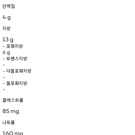
단백질
4
g
지방
13
g
포화지방
-
6
g
트랜스지방
-
-
다불포화지방
-
-
불포화지방
-
-
콜레스트롤
85
mg
나트륨
160
mg