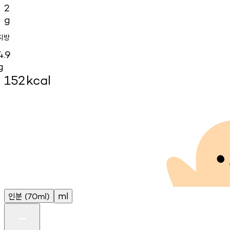
2
g
지방
4.9
g
152
kcal
인분
ml
(70ml)