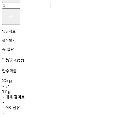
영양정보
음식평가
총 열량
152
kcal
탄수화물
25
g
당
-
17
g
대체
감미료
-
-
식이섬유
-
-