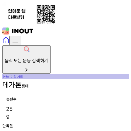
음식 또는 운동 검색하기
만회
이상
기록
1
메가톤
롯데
순탄수
25
g
단백질