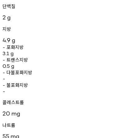
단백질
2
g
지방
4.9
g
포화지방
-
3.1
g
트랜스지방
-
0.5
g
다불포화지방
-
-
불포화지방
-
-
콜레스트롤
20
mg
나트륨
55
mg