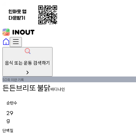
음식 또는 운동 검색하기
회
미만
기록
50
든든브리또
불닭
바디나인
순탄수
29
g
단백질