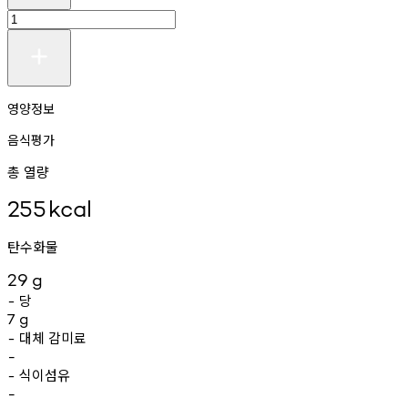
영양정보
음식평가
총 열량
255
kcal
탄수화물
29
g
당
-
7
g
대체
감미료
-
-
식이섬유
-
-