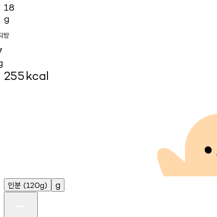
18
g
지방
7
g
255
kcal
인분
g
(120g)