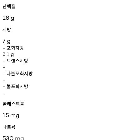
단백질
18
g
지방
7
g
포화지방
-
3.1
g
트랜스지방
-
-
다불포화지방
-
-
불포화지방
-
-
콜레스트롤
15
mg
나트륨
530
mg