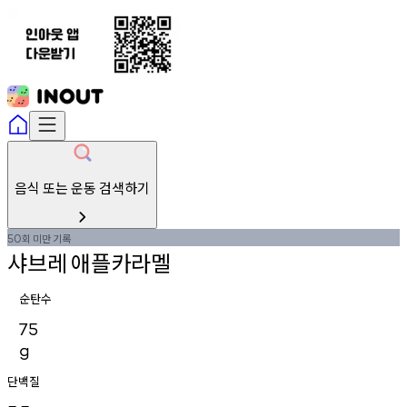
음식 또는 운동 검색하기
회
미만
기록
50
샤브레
애플카라멜
순탄수
75
g
단백질