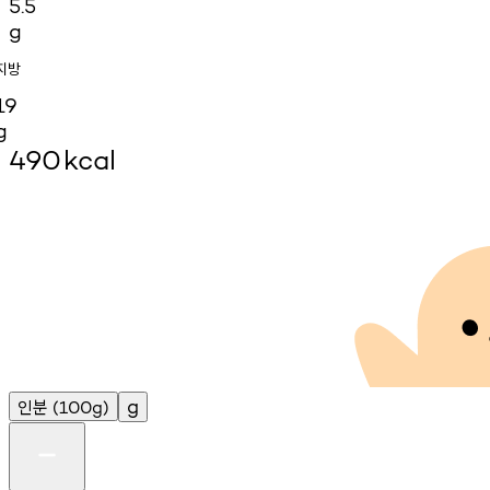
5.5
g
지방
19
g
490
kcal
인분
g
(100g)