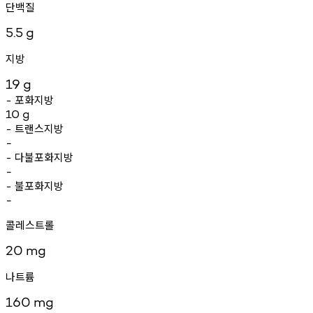
단백질
5.5
g
지방
19
g
포화지방
-
10
g
트랜스지방
-
-
다불포화지방
-
-
불포화지방
-
-
콜레스트롤
20
mg
나트륨
160
mg