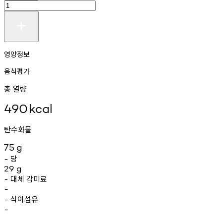
영양정보
음식평가
총 열량
490
kcal
탄수화물
75
g
당
-
29
g
대체
감미료
-
-
식이섬유
-
-