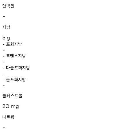
단백질
-
지방
5
g
포화지방
-
-
트랜스지방
-
-
다불포화지방
-
-
불포화지방
-
-
콜레스트롤
20
mg
나트륨
-