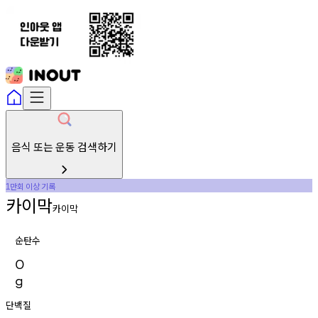
음식 또는 운동 검색하기
만회
이상
기록
1
카이막
카이막
순탄수
0
g
단백질