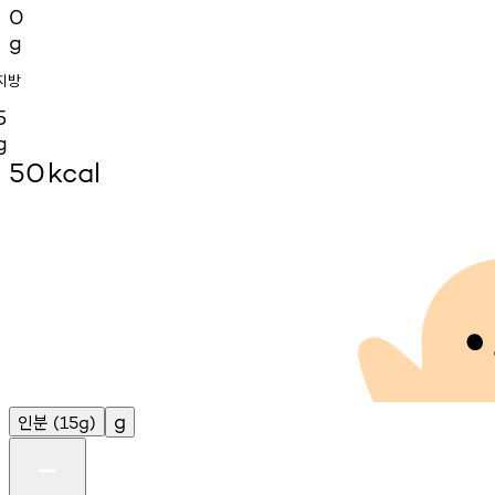
0
g
지방
5
g
50
kcal
인분
g
(15g)