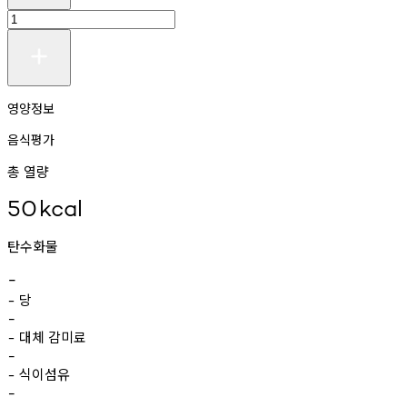
영양정보
음식평가
총 열량
50
kcal
탄수화물
-
당
-
-
대체
감미료
-
-
식이섬유
-
-