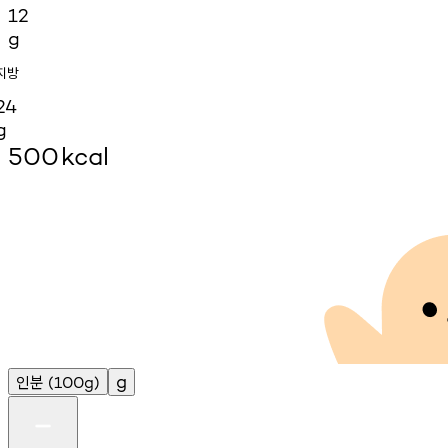
12
g
지방
24
g
500
kcal
인분
g
(100g)