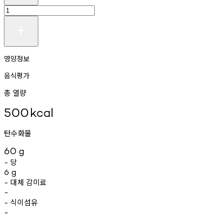
영양정보
음식평가
총 열량
500
kcal
탄수화물
60
g
당
-
6
g
대체
감미료
-
-
식이섬유
-
-