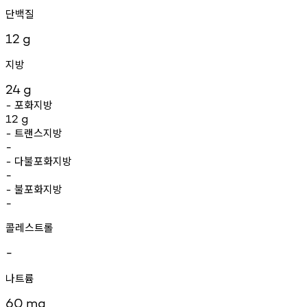
단백질
12
g
지방
24
g
포화지방
-
12
g
트랜스지방
-
-
다불포화지방
-
-
불포화지방
-
-
콜레스트롤
-
나트륨
60
mg