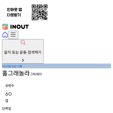
음식 또는 운동 검색하기
회
이상
기록
500
홀그래놀라
그릭데이
순탄수
60
g
단백질