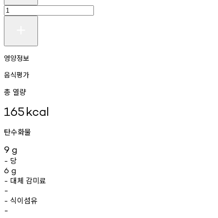
영양정보
음식평가
총 열량
165
kcal
탄수화물
9
g
당
-
6
g
대체
감미료
-
-
식이섬유
-
-