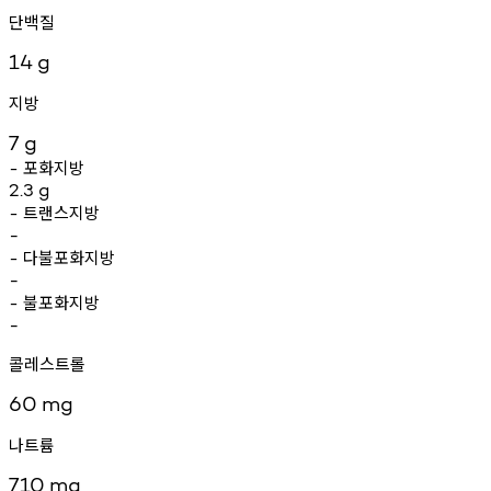
단백질
14
g
지방
7
g
포화지방
-
2.3
g
트랜스지방
-
-
다불포화지방
-
-
불포화지방
-
-
콜레스트롤
60
mg
나트륨
710
mg