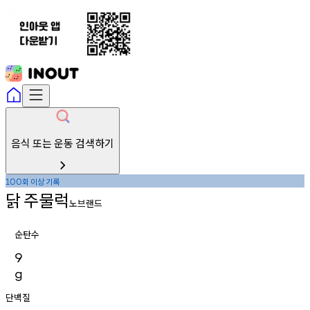
음식 또는 운동 검색하기
회
이상
기록
100
닭
주물럭
노브랜드
순탄수
9
g
단백질