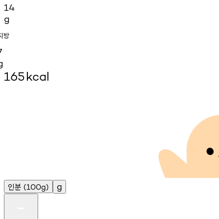
14
g
지방
7
g
165
kcal
인분
g
(100g)