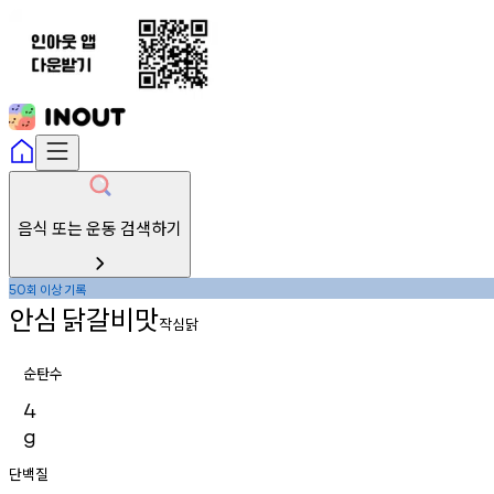
음식 또는 운동 검색하기
회
이상
기록
50
안심
닭갈비맛
작심닭
순탄수
4
g
단백질