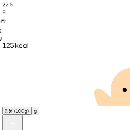
22.5
g
지방
2
g
125
kcal
인분
g
(100g)