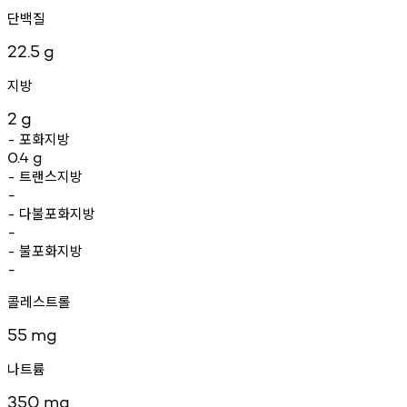
단백질
22.5
g
지방
2
g
포화지방
-
0.4
g
트랜스지방
-
-
다불포화지방
-
-
불포화지방
-
-
콜레스트롤
55
mg
나트륨
350
mg