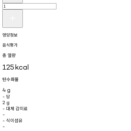
영양정보
음식평가
총 열량
125
kcal
탄수화물
4
g
당
-
2
g
대체
감미료
-
-
식이섬유
-
-