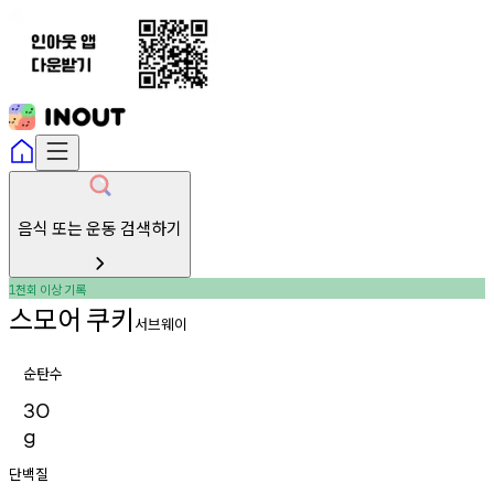
음식 또는 운동 검색하기
천회
이상
기록
1
스모어
쿠키
서브웨이
순탄수
30
g
단백질