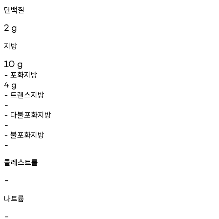
단백질
2
g
지방
10
g
포화지방
-
4
g
트랜스지방
-
-
다불포화지방
-
-
불포화지방
-
-
콜레스트롤
-
나트륨
-