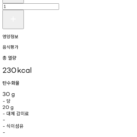
영양정보
음식평가
총 열량
230
kcal
탄수화물
30
g
당
-
20
g
대체
감미료
-
-
식이섬유
-
-