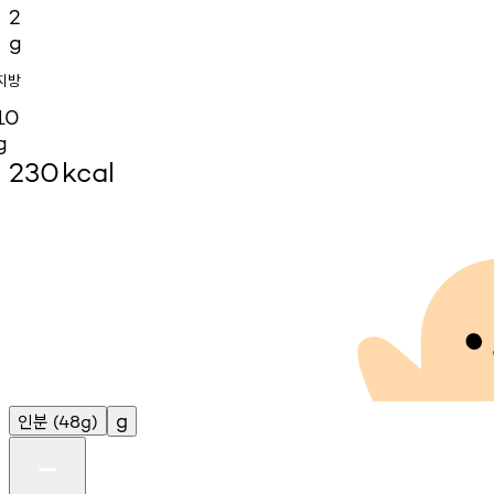
2
g
지방
10
g
230
kcal
인분
g
(48g)