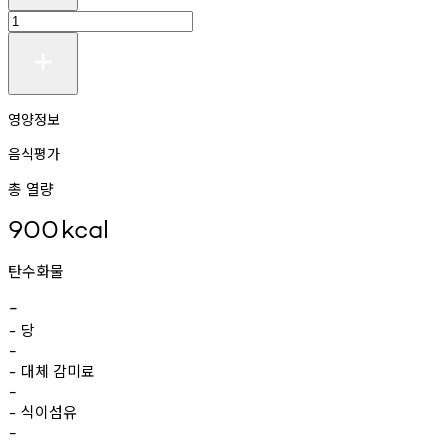
영양정보
음식평가
총 열량
900
kcal
탄수화물
-
당
-
-
대체
감미료
-
-
식이섬유
-
-