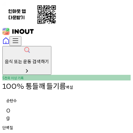
음식 또는 운동 검색하기
천회
이상
기록
5
통들깨
들기름
100%
백설
순탄수
0
g
단백질