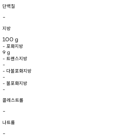
단백질
-
지방
100
g
포화지방
-
9
g
트랜스지방
-
-
다불포화지방
-
-
불포화지방
-
-
콜레스트롤
-
나트륨
-