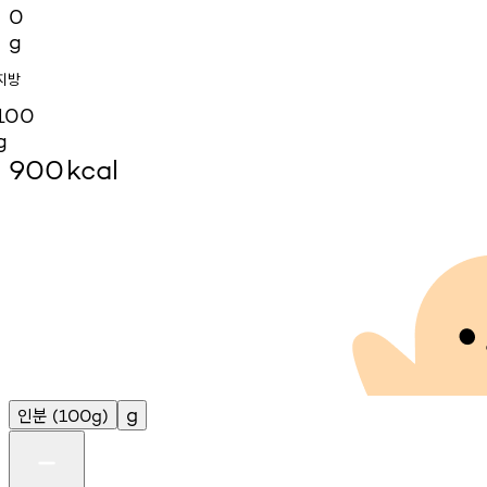
0
g
지방
100
g
900
kcal
인분
g
(100g)