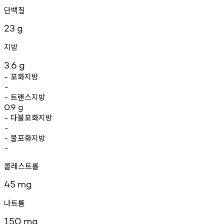
단백질
23
g
지방
3.6
g
포화지방
-
-
트랜스지방
-
0.9
g
다불포화지방
-
-
불포화지방
-
-
콜레스트롤
45
mg
나트륨
150
mg