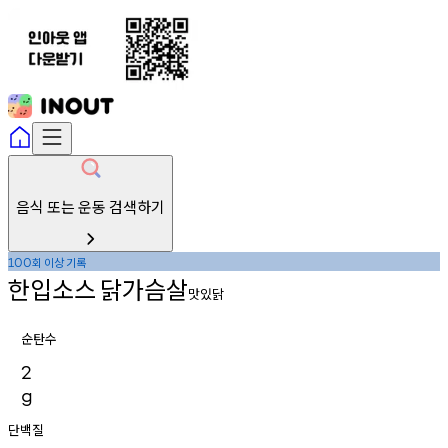
음식 또는 운동 검색하기
회
이상
기록
100
한입소스
닭가슴살
맛있닭
순탄수
2
g
단백질