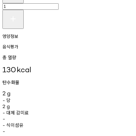
영양정보
음식평가
총 열량
130
kcal
탄수화물
2
g
당
-
2
g
대체
감미료
-
-
식이섬유
-
-