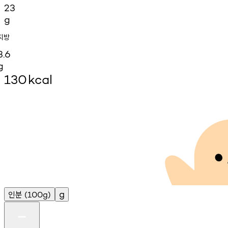
23
g
지방
3.6
g
130
kcal
인분
g
(100g)