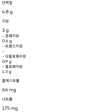
단백질
4.8
g
지방
3
g
포화지방
-
0.6
g
트랜스지방
-
-
다불포화지방
-
0.9
g
불포화지방
-
1.3
g
콜레스트롤
66
mg
나트륨
175
mg