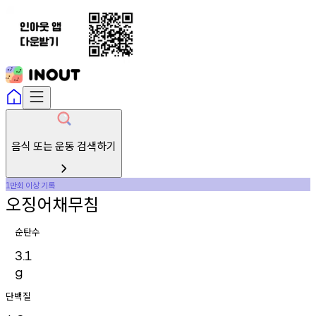
음식 또는 운동 검색하기
만회
이상
기록
1
오징어채무침
순탄수
3.1
g
단백질