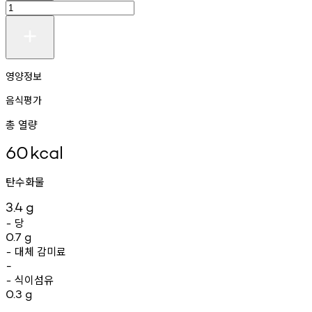
영양정보
음식평가
총 열량
60
kcal
탄수화물
3.4
g
당
-
0.7
g
대체
감미료
-
-
식이섬유
-
0.3
g