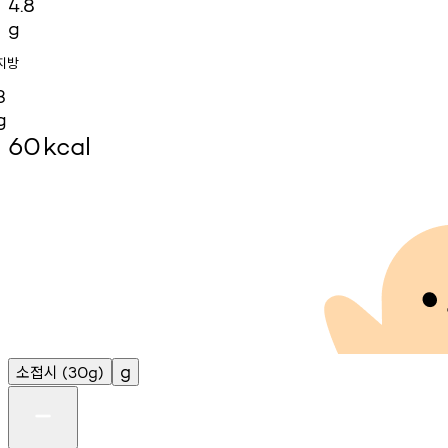
4.8
g
지방
3
g
60
kcal
소접시
g
(30g)