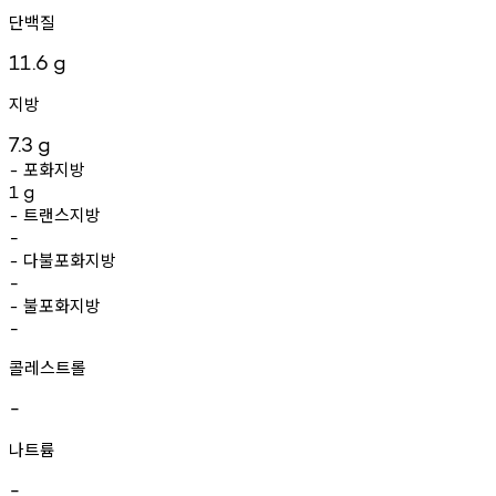
단백질
11.6
g
지방
7.3
g
포화지방
-
1
g
트랜스지방
-
-
다불포화지방
-
-
불포화지방
-
-
콜레스트롤
-
나트륨
-