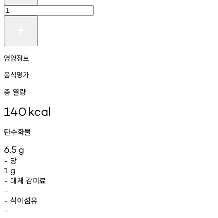
영양정보
음식평가
총 열량
140
kcal
탄수화물
6.5
g
당
-
1
g
대체
감미료
-
-
식이섬유
-
-