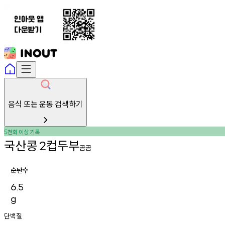
음식 또는 운동 검색하기
천회
이상
기록
5
국산콩
컵두부
2
곰곰
순탄수
6.5
g
단백질