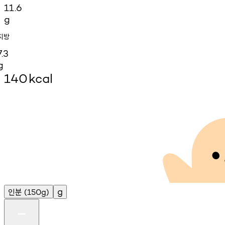
11.6
g
지방
7.3
g
140
kcal
인분
g
(150g)