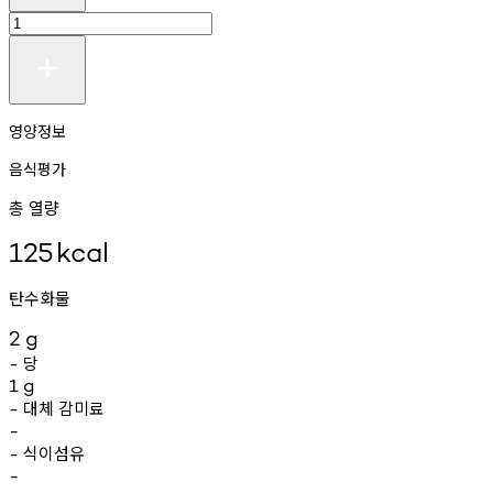
영양정보
음식평가
총 열량
125
kcal
탄수화물
2
g
당
-
1
g
대체
감미료
-
-
식이섬유
-
-