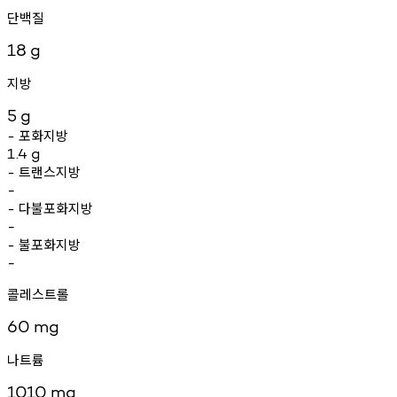
단백질
18
g
지방
5
g
포화지방
-
1.4
g
트랜스지방
-
-
다불포화지방
-
-
불포화지방
-
-
콜레스트롤
60
mg
나트륨
1010
mg