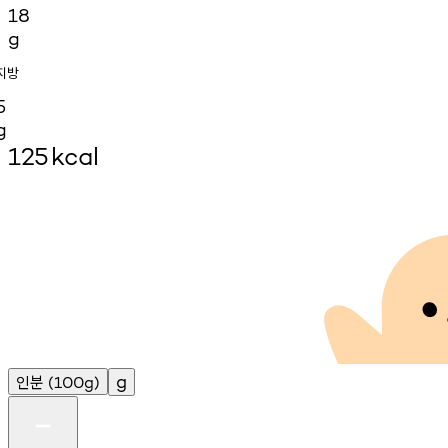
18
g
지방
5
g
125
kcal
인분
g
(100g)