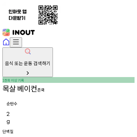
음식 또는 운동 검색하기
천회
이상
기록
1
목살
베이컨
존쿡
순탄수
2
g
단백질