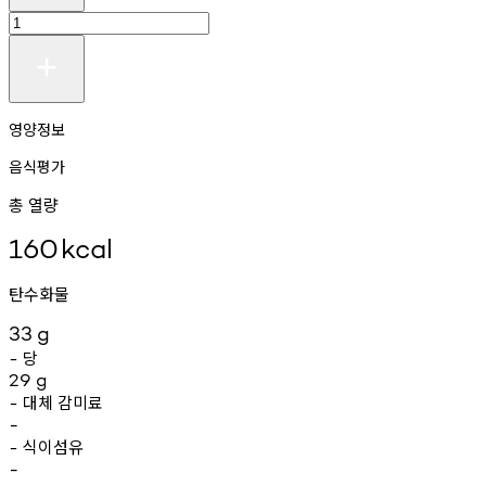
영양정보
음식평가
총 열량
160
kcal
탄수화물
33
g
당
-
29
g
대체
감미료
-
-
식이섬유
-
-