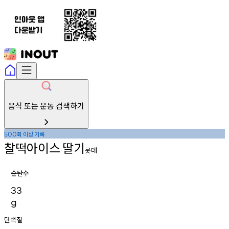
음식 또는 운동 검색하기
회
이상
기록
500
찰떡아이스
딸기
롯데
순탄수
33
g
단백질