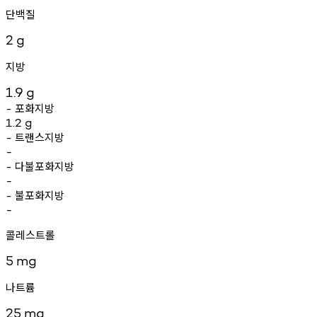
단백질
2
g
지방
1.9
g
포화지방
-
1.2
g
트랜스지방
-
-
다불포화지방
-
-
불포화지방
-
-
콜레스트롤
5
mg
나트륨
25
mg