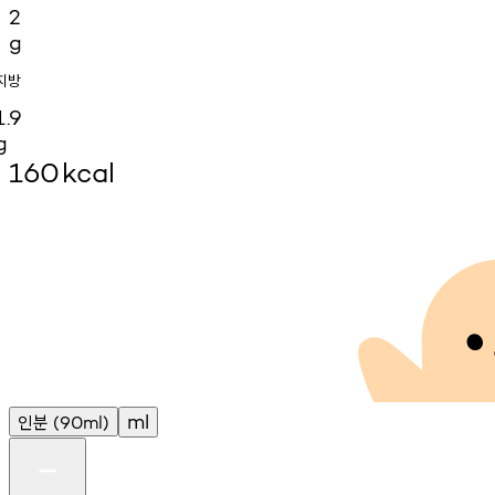
2
g
지방
1.9
g
160
kcal
인분
ml
(90ml)